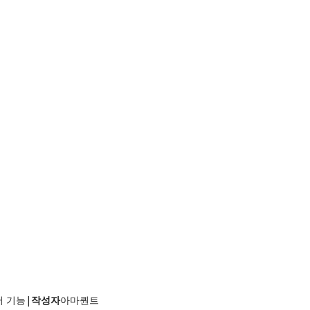
서버 기능
|
작성자
아마퀀트