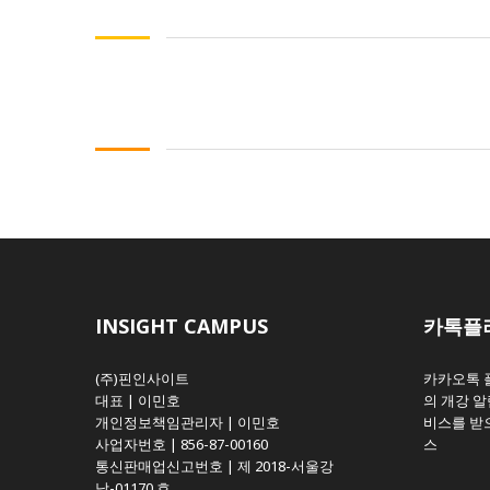
INSIGHT CAMPUS
카톡플
(주)핀인사이트
카카오톡 
대표 | 이민호
의 개강 알
개인정보책임관리자 | 이민호
비스를 받으
사업자번호 | 856-87-00160
스
통신판매업신고번호 | 제 2018-서울강
남-01170 호