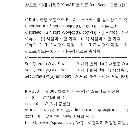
참고로, 아래 내용은 XingAPI로 만든
XingScript 프로그램
// Roll’s 확장 모형으로 Bid-Ask 스프레드를 실시간으로 
// spread = 2 * sqrt(-Cov[dp(t), dp(t-1)]) : 기본 모형
// spread = 2 * sqrt(-Cov[dp(t), dp(t-1)]) / (1 –
// dp(t) : (t) 시점의 체결 가격 – (t-1) 시점의 체결 가격
// dp(t-1) : (t-1) 시점의 체결 가격 – (t-2) 시점의 체결 가격
// 스프레드는 K-기간 이동평균으로 측정함.
// ——————————————————————
Set Queue xQ as Float // 가격 변화 dp(t) 저장
Set Queue yQ as Float // 가격 변화 dp(t-1) 저장용 
Set Array aPt[3] as Float // 체결 가격 저장용 배열. aPt[0] = 
K = 300 // 300 체결 틱 이동 평균 스프레드 계산용
n = 0 // 전체 틱 수
cov = 0 // 초기 공분산
bt = 1 // 체결 틱의 초기 indicator (매수 주문 = +1, 매
cont = 0 // 방향이 연속된 체결 틱 수
fd = OpenFile(“spread.csv”, “w”) // 결과가 저장될