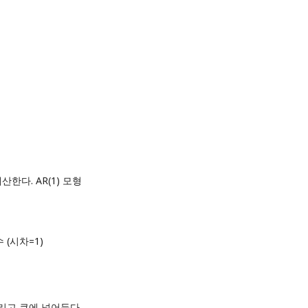
계산한다. AR(1) 모형
계수 (시차=1)
-1). 그리고 큐에 넣어둔다