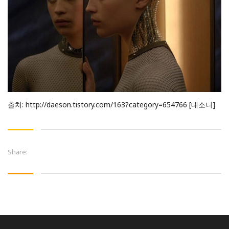
출처:
http://daeson.tistory.com/163?category=654766
[대소니]
Share: