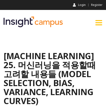
Login
Register
Togg
navi
[MACHINE LEARNING]
25. 머신러닝을 적용할때
고려할 내용들 (MODEL
SELECTION, BIAS,
VARIANCE, LEARNING
CURVES)