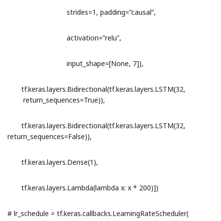
strides=1, padding=”causal”,
activation=”relu”,
input_shape=[None, 7]),
tf.keras.layers.Bidirectional(tf.keras.layers.LSTM(32,
return_sequences=True)),
tf.keras.layers.Bidirectional(tf.keras.layers.LSTM(32,
return_sequences=False)),
tf.keras.layers.Dense(1),
tf.keras.layers.Lambda(lambda x: x * 200)])
# lr_schedule = tf.keras.callbacks.LearningRateScheduler(