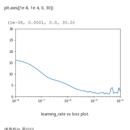
plt.axis([1e-8, 1e-4, 0, 30])
learning_rate vs loss plot.
예측하는 중이다.