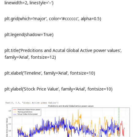
linewidth=2, linestyle=’–‘)
plt.grid(which=’major’, color=’#cccccc’, alpha=0.5)
plt.legend(shadow=True)
plt.title(‘Predcitions and Acutal Global Active power values’,
family=’Arial’, fontsize=12)
plt.xlabel(‘Timeline’, family=’Arial’, fontsize=10)
plt.ylabel(‘Stock Price Value’, family=’Arial’, fontsize=10)