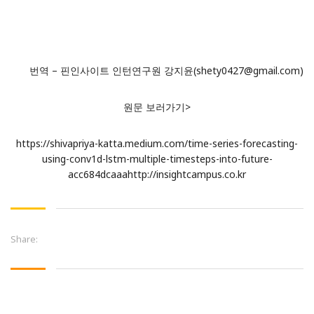
번역 – 핀인사이트 인턴연구원 강지윤(shety0427@gmail.com)
원문 보러가기>
https://shivapriya-katta.medium.com/time-series-forecasting-
using-conv1d-lstm-multiple-timesteps-into-future-
acc684dcaaa
http://insightcampus.co.kr
Share: