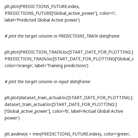
plt.plot(PREDICTIONS_FUTURE.index,
PREDICTIONS_FUTURE[‘Global_active_power’], color=’r’,
label=’Predicted Global Active power’)
# plot the target column in PREDICTIONS_TRAIN dataframe
plt.plot(PREDICTION_TRAIN.loc[START_DATE_FOR_PLOTTING:].in
PREDICTION_TRAIN.loc[START_DATE_FOR_PLOTTING[‘Global_acti
color=’orange’, label=’Training predictions’)
# plot the target column in input dataframe
plt.plot(dataset_train_actual.loc[START_DATE_FOR_PLOTTING:].in
dataset_train_actual.loc[START_DATE_FOR_PLOTTING:]
[‘Global_active_power’], color=’b’, label=’Actual Global Active
power’)
plt.axvline(x = min(PREDICTIONS_FUTURE.index), color=’green’,