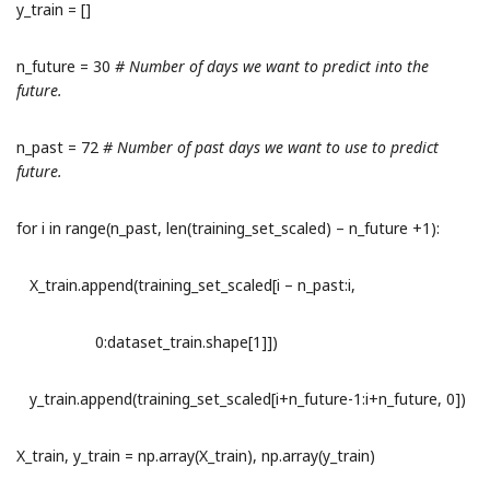
y_train = []
n_future = 30
# Number of days we want to predict into the
future.
n_past = 72
# Number of past days we want to use to predict
future.
for i in range(n_past, len(training_set_scaled) – n_future +1):
X_train.append(training_set_scaled[i – n_past:i,
0:dataset_train.shape[1]])
y_train.append(training_set_scaled[i+n_future-1:i+n_future, 0])
X_train, y_train = np.array(X_train), np.array(y_train)