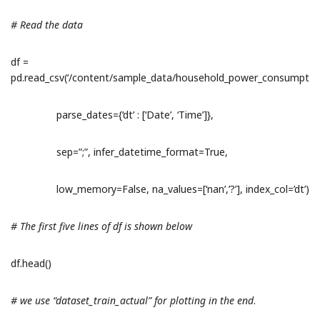
#
Read the data
df =
pd.read_csv(‘/content/sample_data/household_power_consumption.
parse_dates={‘dt’ : [‘Date’, ‘Time’]},
sep=”;”, infer_datetime_format=True,
low_memory=False, na_values=[‘nan’,’?’], index_col=’dt’)
# The first five lines of df is shown below
df.head()
# we use “dataset_train_actual” for plotting in the end
.