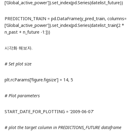
[‘Global_active_power’]).set_index(pd.Series(datelist_future))
PREDICTION_TRAIN = pd.DataFrame(y_pred_train, columns=
[‘Global_active_power’]).set_index(pd.Series(datelist_train[2 *
n_past + n_future -1:]))
시각화 해보자.
# Set plot size
plt.rcParams[‘figure.figsize’] = 14, 5
# Plot parameters
START_DATE_FOR_PLOTTING = ‘2009-06-07’
# plot the target column in PREDICTIONS_FUTURE dataframe