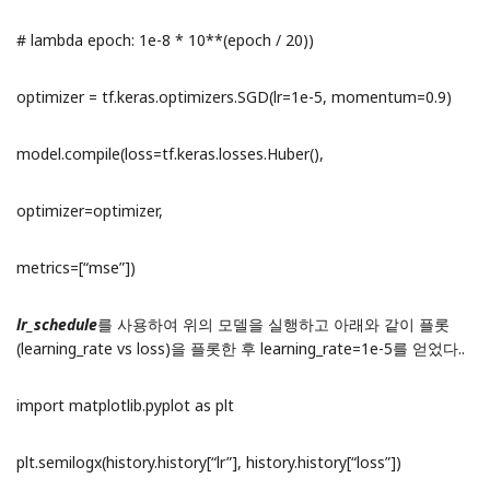
# lambda epoch: 1e-8 * 10**(epoch / 20))
optimizer = tf.keras.optimizers.SGD(lr=1e-5, momentum=0.9)
model.compile(loss=tf.keras.losses.Huber(),
optimizer=optimizer,
metrics=[“mse”])
lr_schedule
를 사용하여 위의 모델을 실행하고 아래와 같이 플롯
(learning_rate vs loss)을 플롯한 후 learning_rate=1e-5를 얻었다..
import matplotlib.pyplot as plt
plt.semilogx(history.history[“lr”], history.history[“loss”])