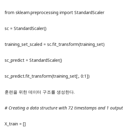
from sklearn.preprocessing import StandardScaler
sc = StandardScaler()
training_set_scaled = sc.fit_transform(training_set)
sc_predict = StandardScaler()
sc_predict.fit_transform(training_set[:, 0:1])
훈련을 위한 데이터 구조를 생성한다.
# Creating a data structure with 72 timestamps and 1 output
X_train = []