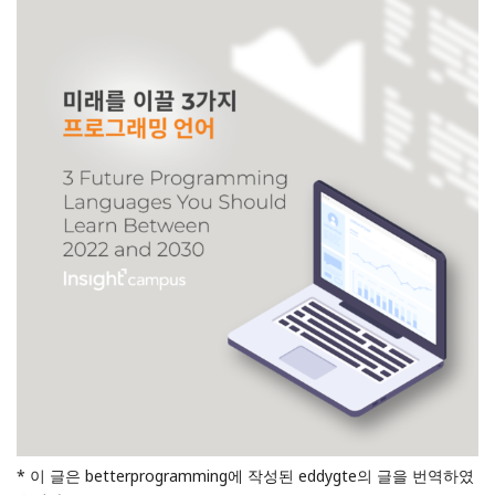
* 이 글은 betterprogramming에 작성된 eddygte의 글을 번역하였