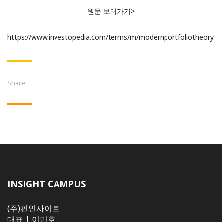
원문 보러가기>
https://www.investopedia.com/terms/m/modernportfoliotheory.a
Share:
INSIGHT CAMPUS
(주)핀인사이트
대표 | 이민호