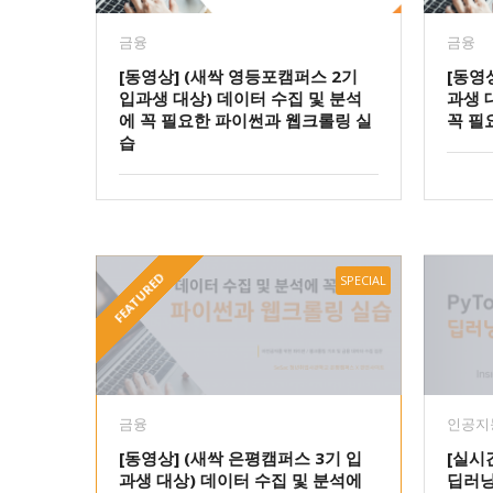
금융
금융
[동영상] (새싹 영등포캠퍼스 2기
[동영
입과생 대상) 데이터 수집 및 분석
과생 
에 꼭 필요한 파이썬과 웹크롤링 실
꼭 필
습
FEATURED
SPECIAL
금융
인공지
[동영상] (새싹 은평캠퍼스 3기 입
[실시
과생 대상) 데이터 수집 및 분석에
딥러닝